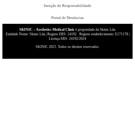
Isenção de Responsabilidade
Portal de Denúncias
SKINIC – Aesthetics Medical Clinic
é propriedade da Skinic Lda.
Entidade Nome: Skinic Lda.| Registo ERS: 24192. Registo estabelecimento: E171178 |
Licença ERS: 24192/2024
SKINIC 2025. Todos os direitos reservados.