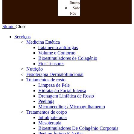
Sucessos
Sobre
Nós
Skinic
Close
Serviços
Medicina Estética
tratamento anti-rugas
Volume e Contorno
Bioestimuladores de Colagénio
Fios Tensores
Nutrição
Fisioterapia Dermatofuncional
Tratamentos de rosto
Limpeza de Pele
Hidratação Facial Intensa
Drenagem Linfática de Rosto
Peelings
Microneedling / Microagulhamento
Tratamentos de corpo
Intralipoterapia
Mesoterapia
Bioestimuladores De Colagénio Corporais
Peeling Íntimo E Axilar