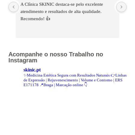
A Clínica SKINIC destaca-se pelo excelente 
A C
atendimento e resultados de alta qualidade. 
Cat
Recomendo! 👍
exc
com
cui
per
res
Acompanhe o nosso Trabalho no
hes
Instagram
skinic.pt
✨Medicina Estética Segura com Resultados Naturais
👉Linhas
de Expressão | Rejuvenescimento | Volume e Contorno | ERS
E171178
📍Braga | Marcação online 👇