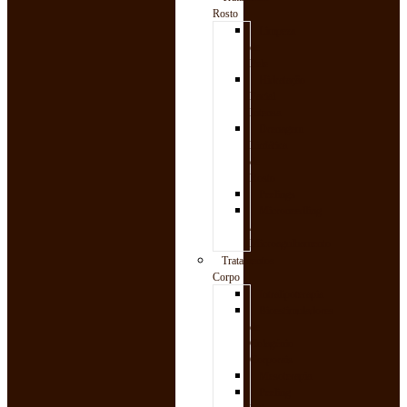
Rosto
Limpeza
de
Pele
Hidratação
Facial
Intensa
Drenagem
Linfática
de
Rosto
Peelings
Microneedling
/
Microagulhamento
Tratamentos
Corpo
Intralipoterapia
Bioestimuladores
de
Colagénio
Corporais
Mesoterapia
Peeling