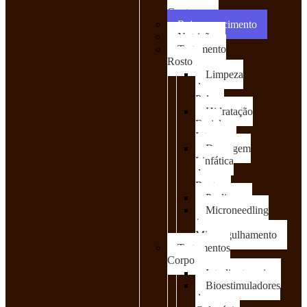
Contorno
Rejuvenescimento
Nutrição
Tratamento
Rosto
Limpeza
de
Pele
Hidratação
Facial
Intensa
Drenagem
Linfática
de
Rosto
Peelings
Microneedling
/
Microagulhamento
Tratamentos
Corpo
Intralipoterapia
Bioestimuladores
de