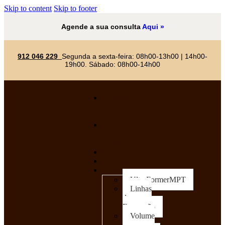
Skip to content
Skip to footer
Agende a sua consulta
Aqui »
912 046 229
Segunda a sexta-feira: 08h00-13h00 | 14h00-
19h00. Sábado: 08h00-14h00
Linhas
de
Expressão
Volume
e
Contorno
Rejuvenescimento
Resultados
Serviços
UltraFormerMPT
Linhas
de
Expressão
Volume
e