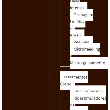
Facial
Intensa
Drenagem
Linfática
de
Rosto
Peelings
Microneedling
/
Microagulhamento
Tratamentos
Corpo
Intralipoterapia
Bioestimuladores
de