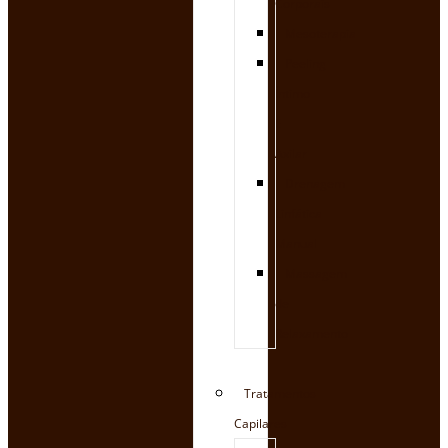
Corporais
Mesoterapia
Peeling
Íntimo
E
Axilar
Drenagem
Linfática
Manual
Massagem
de
Relaxamento
Tratamentos
Capilares