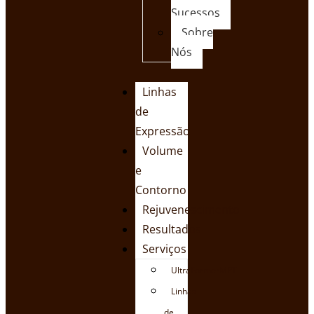
Sucessos
Sobre
Nós
Linhas
de
Expressão
Volume
e
Contorno
Rejuvenescimento
Resultados
Serviços
UltraFormerMPT
Linhas
de