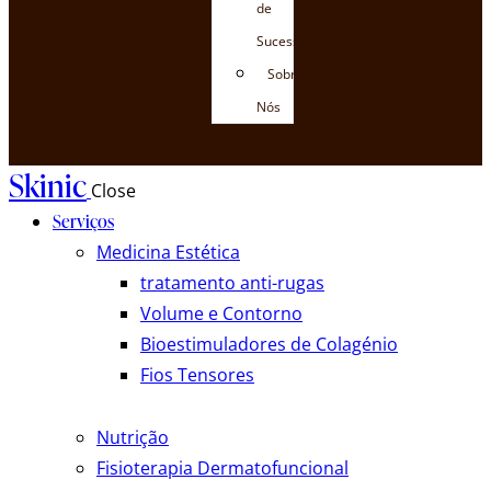
de
Sucessos
Sobre
Nós
Skinic
Close
Serviços
Medicina Estética
tratamento anti-rugas
Volume e Contorno
Bioestimuladores de Colagénio
Fios Tensores
Nutrição
Fisioterapia Dermatofuncional