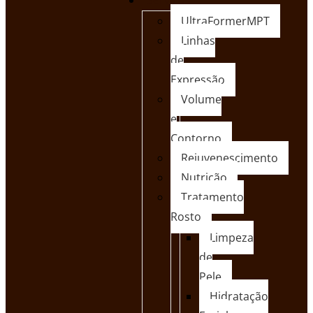
Serviços
UltraFormerMPT
Linhas
de
Expressão
Volume
e
Contorno
Rejuvenescimento
Nutrição
Tratamento
Rosto
Limpeza
de
Pele
Hidratação