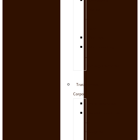
Drenagem
Linfática
de
Rosto
Peelings
Microneedling
/
Microagulhamento
Tratamentos
Corpo
Intralipoterapia
Bioestimuladores
de
Colagénio