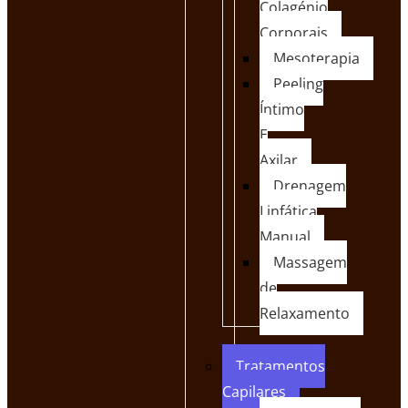
Colagénio
Corporais
Mesoterapia
Peeling
Íntimo
E
Axilar
Drenagem
Linfática
Manual
Massagem
de
Relaxamento
Tratamentos
Capilares