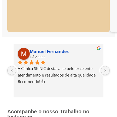
Manuel Fernandes
Há 2 anos
A Clínica SKINIC destaca-se pelo excelente 
A C
atendimento e resultados de alta qualidade. 
Cat
Recomendo! 👍
exc
com
cui
per
ent
Acompanhe o nosso Trabalho no
Re
Instagram