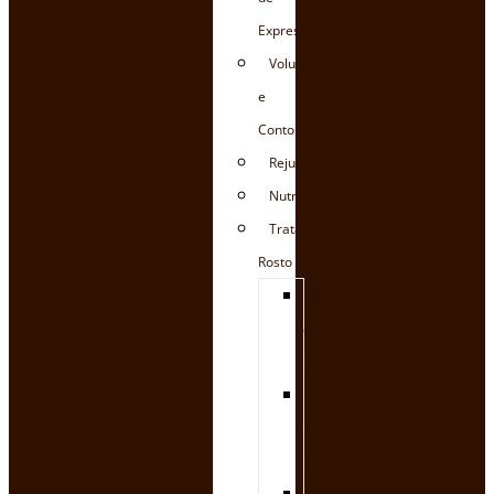
Expressão
Volume
e
Contorno
Rejuvenescimento
Nutrição
Tratamento
Rosto
Limpeza
de
Pele
Hidratação
Facial
Intensa