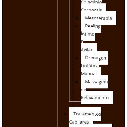
Colagénio
Corporais
Mesoterapia
Peeling
Íntimo
E
Axilar
Drenagem
Linfática
Manual
Massagem
de
Relaxamento
Tratamentos
Capilares