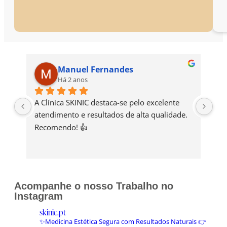
Manuel Fernandes
Há 2 anos
A Clínica SKINIC destaca-se pelo excelente 
A C
atendimento e resultados de alta qualidade. 
Cat
Recomendo! 👍
exc
com
cui
per
ent
Acompanhe o nosso Trabalho no
Re
Instagram
skinic.pt
✨Medicina Estética Segura com Resultados Naturais
👉