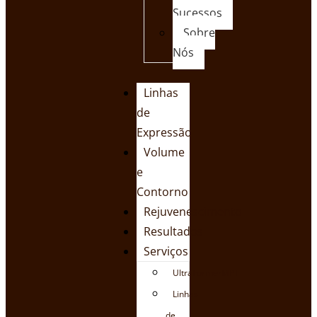
Sucessos
Sobre
Nós
Linhas
de
Expressão
Volume
e
Contorno
Rejuvenescimento
Resultados
Serviços
UltraFormerMPT
Linhas
de