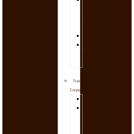
Drenagem
Linfática
de
Rosto
Peelings
Microneedling
/
Microagulhamento
Tratamentos
Corpo
Intralipoterapia
Bioestimuladores
de
Colagénio