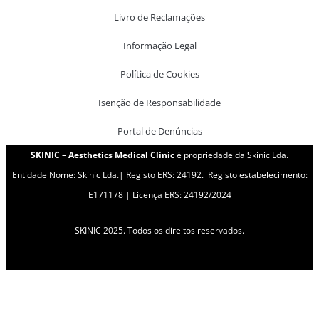
Livro de Reclamações
Informação Legal
Política de Cookies
Isenção de Responsabilidade
Portal de Denúncias
SKINIC – Aesthetics Medical Clinic
é propriedade da Skinic Lda.
Entidade Nome: Skinic Lda.| Registo ERS: 24192. Registo estabelecimento:
E171178 | Licença ERS: 24192/2024
SKINIC 2025. Todos os direitos reservados.