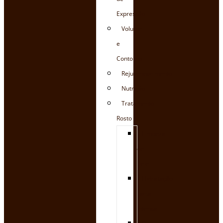
Expressão
Volume
e
Contorno
Rejuvenescimento
Nutrição
Tratamento
Rosto
Limpeza
de
Pele
Hidratação
Facial
Intensa