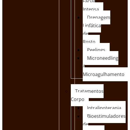
Facial
Intensa
Drenagem
Linfática
de
Rosto
Peelings
Microneedling
/
Microagulhamento
Tratamentos
Corpo
Intralipoterapia
Bioestimuladores
de