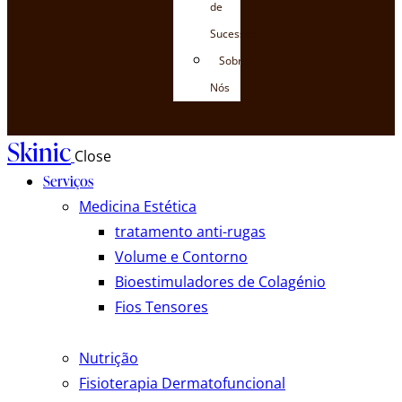
de
Sucessos
Sobre
Nós
Skinic
Close
Serviços
Medicina Estética
tratamento anti-rugas
Volume e Contorno
Bioestimuladores de Colagénio
Fios Tensores
Nutrição
Fisioterapia Dermatofuncional