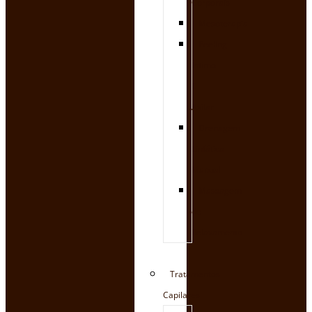
Corporais
Mesoterapia
Peeling
Íntimo
E
Axilar
Drenagem
Linfática
Manual
Massagem
de
Relaxamento
Tratamentos
Capilares