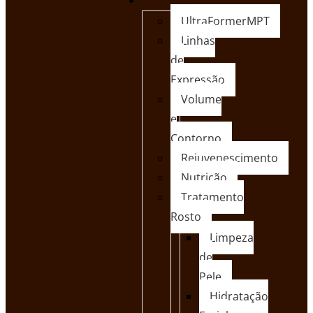
Serviços
UltraFormerMPT
Linhas
de
Expressão
Volume
e
Contorno
Rejuvenescimento
Nutrição
Tratamento
Rosto
Limpeza
de
Pele
Hidratação