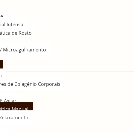
le
ial Intensa
ática de Rosto
 / Microagulhamento
a
res de Colagénio Corporais
E Axilar
ática Manual
Relaxamento