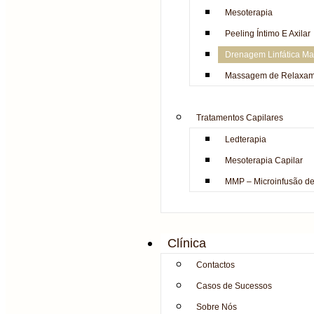
Mesoterapia
Peeling Íntimo E Axilar
Drenagem Linfática Ma
Massagem de Relaxam
Tratamentos Capilares
Ledterapia
Mesoterapia Capilar
MMP – Microinfusão d
Clínica
Contactos
Casos de Sucessos
Sobre Nós