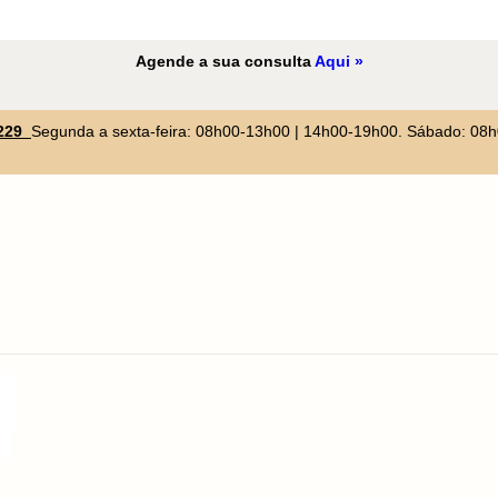
Agende a sua consulta
Aqui »
 229
Segunda a sexta-feira: 08h00-13h00 | 14h00-19h00. Sábado: 08
o