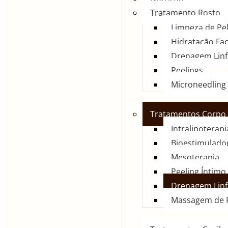
Tratamento Rosto
Limpeza de Pe
Hidratação Fac
Drenagem Linf
Peelings
Microneedling
Tratamentos Corpo
Intralipoterapi
Bioestimulado
Mesoterapia
Peeling Íntimo 
Drenagem Linf
Massagem de 