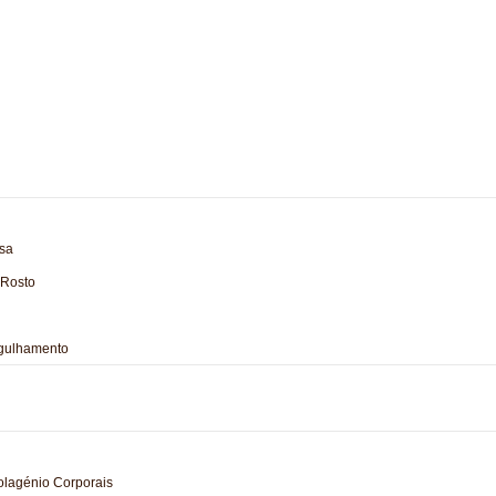
nsa
 Rosto
agulhamento
olagénio Corporais