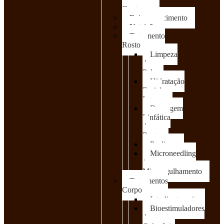
Contorno
Rejuvenescimento
Nutrição
Tratamento
Rosto
Limpeza
de
Pele
Hidratação
Facial
Intensa
Drenagem
Linfática
de
Rosto
Peelings
Microneedling
/
Microagulhamento
Tratamentos
Corpo
Intralipoterapia
Bioestimuladores
de