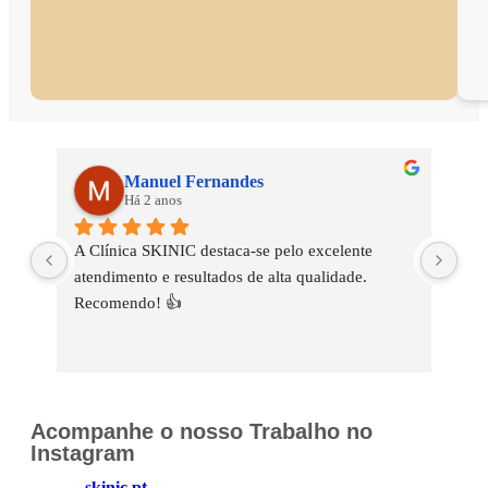
Manuel Fernandes
Há 2 anos
A Clínica SKINIC destaca-se pelo excelente 
A C
atendimento e resultados de alta qualidade. 
Cat
Recomendo! 👍
exc
com
cui
per
res
Acompanhe o nosso Trabalho no
hes
Instagram
skinic.pt