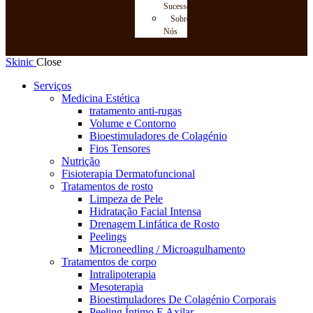
Sucessos
Sobre
Nós
Skinic
Close
Serviços
Medicina Estética
tratamento anti-rugas
Volume e Contorno
Bioestimuladores de Colagénio
Fios Tensores
Nutrição
Fisioterapia Dermatofuncional
Tratamentos de rosto
Limpeza de Pele
Hidratação Facial Intensa
Drenagem Linfática de Rosto
Peelings
Microneedling / Microagulhamento
Tratamentos de corpo
Intralipoterapia
Mesoterapia
Bioestimuladores De Colagénio Corporais
Peeling Íntimo E Axilar