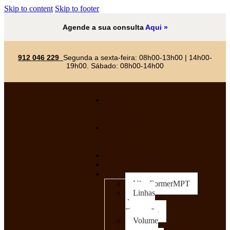
Skip to content
Skip to footer
Agende a sua consulta
Aqui »
912 046 229
Segunda a sexta-feira: 08h00-13h00 | 14h00-
19h00. Sábado: 08h00-14h00
Linhas
de
Expressão
Volume
e
Contorno
Rejuvenescimento
Resultados
Serviços
UltraFormerMPT
Linhas
de
Expressão
Volume
e