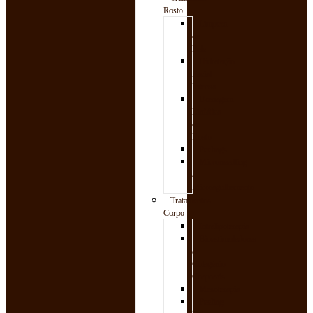
Rosto
Limpeza
de
Pele
Hidratação
Facial
Intensa
Drenagem
Linfática
de
Rosto
Peelings
Microneedling
/
Microagulhamento
Tratamentos
Corpo
Intralipoterapia
Bioestimuladores
de
Colagénio
Corporais
Mesoterapia
Peeling